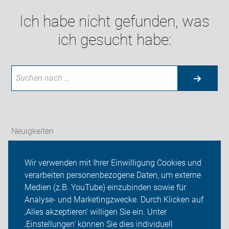
Ich habe nicht gefunden, was
ich gesucht habe:
Neuigkeiten
ADFC Ludwigsburg
Wir verwenden mit Ihrer Einwilligung Cookies und
verarbeiten personenbezogene Daten, um externe
#dasklimabrauchtdich
Medien (z.B. YouTube) einzubinden sowie für
Analyse- und Marketingzwecke. Durch Klicken auf
Sei dabei
‚Alles akzeptieren‘ willigen Sie ein. Unter
Presse
‚Einstellungen‘ können Sie dies individuell