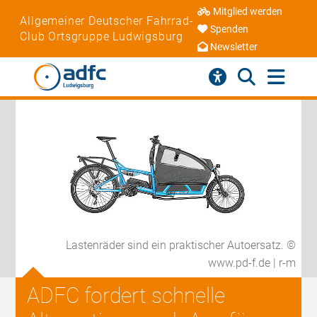
Mitglied werden
Allgemeiner Deutscher Fahrrad-
Spenden
Club Ortsgruppe Ludwigsburg
Newsletter
Lastenräder sind ein praktischer Autoersatz. ©
www.pd-f.de | r-m
ADFC fordert schnelle